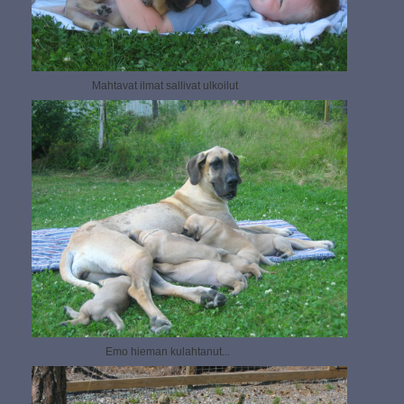
Mahtavat ilmat sallivat ulkoilut
Emo hieman kulahtanut...