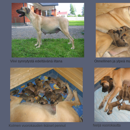
Viivi synnytystä edeltävänä iltana
Onnellinen ja ylpeä m
Neljä vuorokautta
Kolmen vuorokauden ikäiset pennut