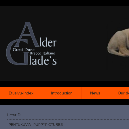
Etusivu-Index
Introduction
News
Our d
Litter D
PENTUKUVIA - PUPPYPICTURES