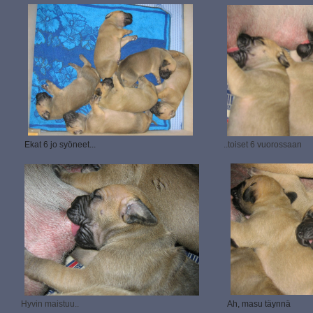
Ekat 6 jo syöneet...
..toiset 6 vuorossaan
Hyvin maistuu..
Ah, masu täynnä